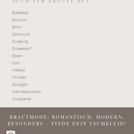
AUCH FÜR BRÄUTE AUS
Bielefeld
Bochum
Bonn
Dortmund
Duisburg
Düsseldorf
Essen
Köln
Krefeld
Münster
Solingen
Wermelskirchen
Wuppertal
BRAUTMODE: ROMANTISCH, MODERN,
BESONDERS – FINDE DEIN TAUMKLEID!