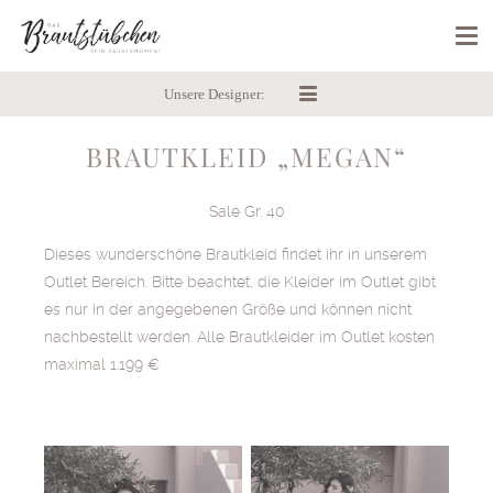
Unsere Designer:
BRAUTKLEID „MEGAN“
Sale Gr. 40
Dieses wunderschöne Brautkleid findet ihr in unserem
Outlet Bereich. Bitte beachtet, die Kleider im Outlet gibt
es nur in der angegebenen Größe und können nicht
nachbestellt werden. Alle Brautkleider im Outlet kosten
maximal 1.199 €