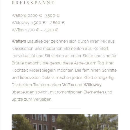
PREISSPANNE
Watters: 2.200 €- 3.500 €
Willowby: 1.500 € – 2.600 €
W-Too: 1.700 € – 2.500 €
Watters
Brautkleider zeichnen sich durch ihren Mix aus
klassischen und modernen Elementen aus. Komfort,
Individualität und Stil stehen an erster Stelle und sind für
Bräute gedacht, die genau diese Aspekte am Tag ihrer
Hochzeit widerspiegeln möchten. Die femininen Schnitte
und liebevollen Details machen jedes Kleid einzigartig.
Die beiden Tochtermarken
W-Too
und
Willowby
überzeugen sowohl mit romantischen Elementen und
Spitze zum Verlieben.