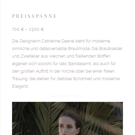
PREISSPANNE
700 € – 2.500 €
Die Designerin Catherine Deane steht für moderne,
sinnliche und detailverliebte Brautmode. Die Brautkleider
und Zweiteiler aus weichen und fließenden Stoffen
eigenen sich sowohl für das Standesamt, als auch für
den großen Auftritt in der Kirche oder bei einer freien
Trauung. Sie stehen für zeitlose Schönheit und moderne
Eleganz.