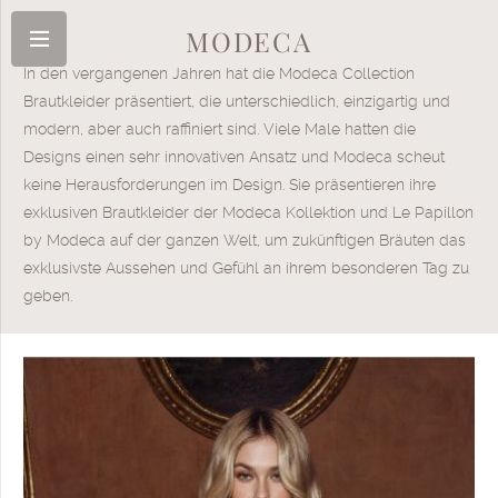
MODECA
In den vergangenen Jahren hat die Modeca Collection
Brautkleider präsentiert, die unterschiedlich, einzigartig und
modern, aber auch raffiniert sind. Viele Male hatten die
Designs einen sehr innovativen Ansatz und Modeca scheut
keine Herausforderungen im Design. Sie präsentieren ihre
exklusiven Brautkleider der Modeca Kollektion und Le Papillon
by Modeca auf der ganzen Welt, um zukünftigen Bräuten das
exklusivste Aussehen und Gefühl an ihrem besonderen Tag zu
geben.