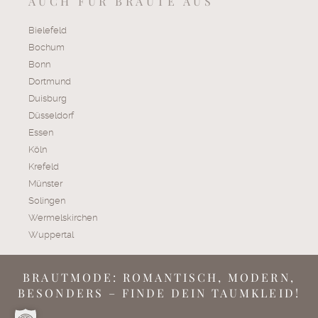
AUCH FÜR BRÄUTE AUS
Bielefeld
Bochum
Bonn
Dortmund
Duisburg
Düsseldorf
Essen
Köln
Krefeld
Münster
Solingen
Wermelskirchen
Wuppertal
BRAUTMODE: ROMANTISCH, MODERN,
BESONDERS – FINDE DEIN TAUMKLEID!