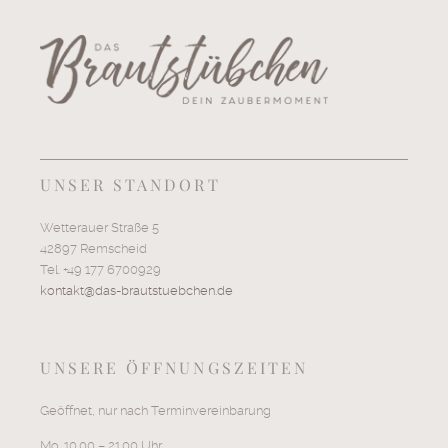
UNSER STANDORT
Wetterauer Straße 5
42897 Remscheid
Tel. +49 177 6700929
kontakt@das-brautstuebchen.de
UNSERE ÖFFNUNGSZEITEN
Geöffnet, nur nach Terminvereinbarung
Mo. 10.00 – 21.00 Uhr