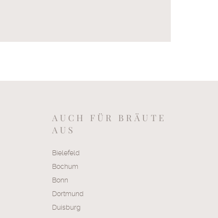
AUCH FÜR BRÄUTE
AUS
Bielefeld
Bochum
Bonn
Dortmund
Duisburg