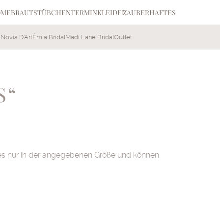
OME
BRAUTSTÜBCHEN
TERMIN
KLEIDER
ZAUBERHAFTES
e
Novia D’Art
Émia Bridal
Madi Lane Bridal
Outlet
S“
bt es nur in der angegebenen Größe und können