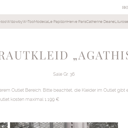
H
-too
Willowby
W-Too
Modeca
Le Papillon
Herve Paris
Catherine Deane
Liluros
RAUTKLEID „AGATHI
Sale Gr. 36
erem Outlet Bereich. Bitte beachtet, die Kleider im Outlet gi
Outlet kosten maximal 1.199 €