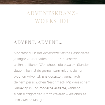
ADVENTSKRANZ-
WORKSHOP
ADVENT, ADVENT…
Möchtest du in der Adventszeit etwas Besonderes,
ja sogar zauberhaftes erleben? In unseren
weihnachtlichen Workshops, die etwa 2,5 Stunden
dauern, kannst du gemeinsam mit uns deinen
eigenen Adventskranz gestalten, ganz nach
deinem persönlichen Geschmack. Mit klassischem
Tannengrün und moderne Akzente, kannst du
einen einzigartigen Kranz kreieren – welchen es
kein zweites Mal gibt.